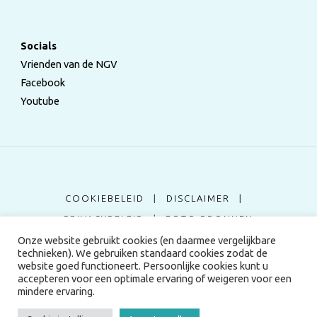
Socials
Vrienden van de NGV
Facebook
Youtube
COOKIEBELEID
|
DISCLAIMER
|
PRIVACYBELEID
|
FOTO BRONNEN
Onze website gebruikt cookies (en daarmee vergelijkbare
technieken). We gebruiken standaard cookies zodat de
©2024 Nederlandse Genealogische Vereniging
website goed functioneert. Persoonlijke cookies kunt u
accepteren voor een optimale ervaring of weigeren voor een
mindere ervaring.
Aangedreven door
Fluida
&
WordPress.