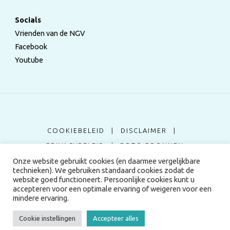
Socials
Vrienden van de NGV
Facebook
Youtube
COOKIEBELEID
|
DISCLAIMER
|
PRIVACYBELEID
|
FOTO BRONNEN
Onze website gebruikt cookies (en daarmee vergelijkbare
technieken). We gebruiken standaard cookies zodat de
©2024 Nederlandse Genealogische Vereniging
website goed functioneert. Persoonlijke cookies kunt u
accepteren voor een optimale ervaring of weigeren voor een
mindere ervaring.
Aangedreven door
Fluida
&
WordPress.
Cookie instellingen
Accepteer alles