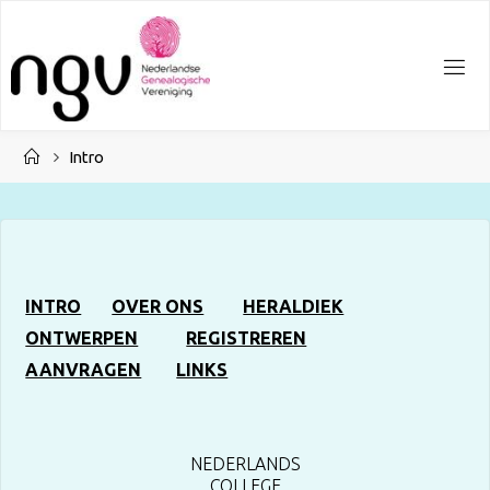
Ga
naar
de
inhoud
Home
Intro
INTRO
OVER ONS
HERALDIEK
ONTWERPEN
REGISTREREN
AANVRAGEN
LINKS
NEDERLANDS
COLLEGE