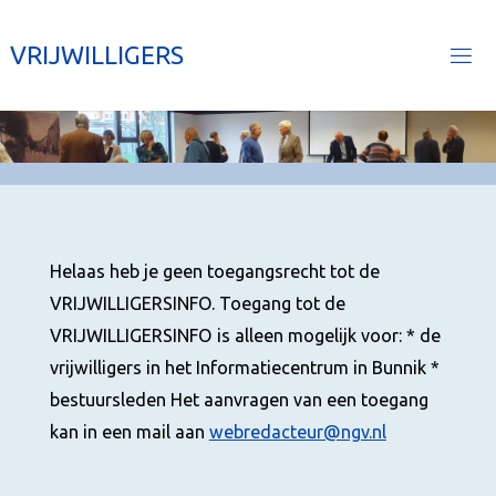
Ga
naar
V
R
I
J
W
I
L
L
I
G
E
R
S
de
inhoud
Helaas heb je geen toegangsrecht tot de
VRIJWILLIGERSINFO. Toegang tot de
VRIJWILLIGERSINFO is alleen mogelijk voor: * de
vrijwilligers in het Informatiecentrum in Bunnik *
bestuursleden Het aanvragen van een toegang
kan in een mail aan
webredacteur@ngv.nl