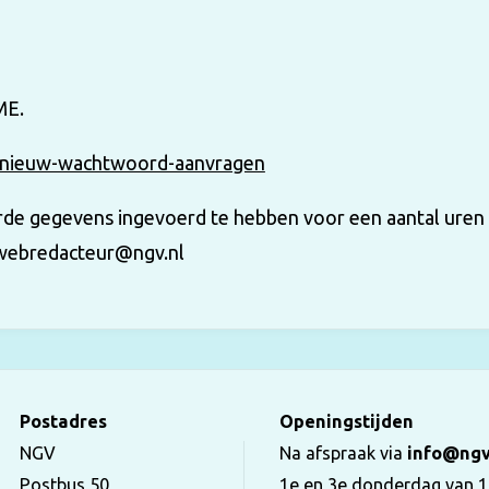
ME.
nieuw-wachtwoord-aanvragen
erde gegevens ingevoerd te hebben voor een aantal uren
webredacteur@ngv.nl
Postadres
Openingstijden
NGV
Na afspraak via
info@ngv
Postbus 50
1e en 3e donderdag van 1