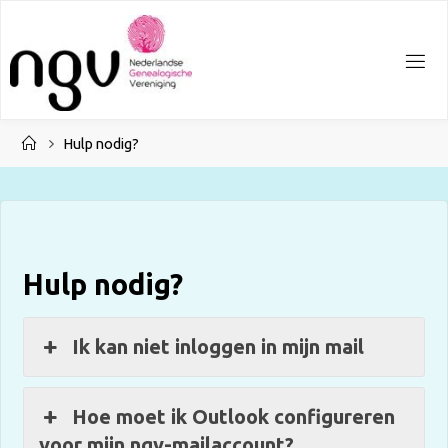
Ga
naar
de
inhoud
Home
Hulp nodig?
Hulp nodig?
Ik kan niet inloggen in mijn mail
Hoe moet ik Outlook configureren
voor mijn ngv-mailaccount?