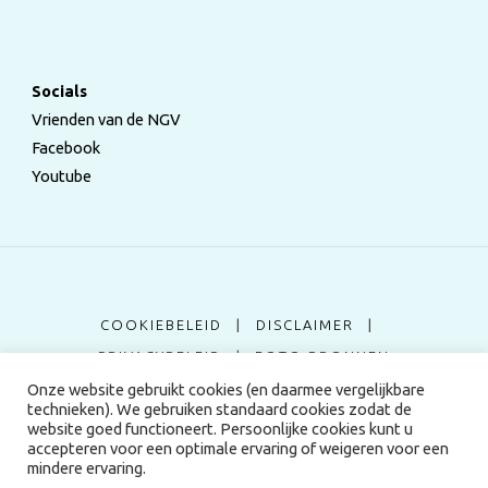
Socials
Vrienden van de NGV
Facebook
Youtube
COOKIEBELEID
|
DISCLAIMER
|
PRIVACYBELEID
|
FOTO BRONNEN
Onze website gebruikt cookies (en daarmee vergelijkbare
technieken). We gebruiken standaard cookies zodat de
©2024 Nederlandse Genealogische Vereniging
website goed functioneert. Persoonlijke cookies kunt u
accepteren voor een optimale ervaring of weigeren voor een
mindere ervaring.
Aangedreven door
Fluida
&
WordPress.