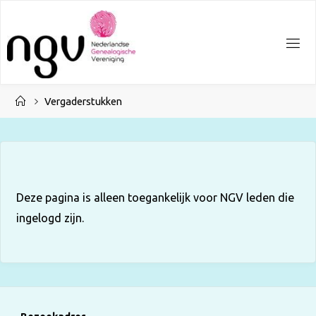
Ga
naar
de
inhoud
Home
Vergaderstukken
Deze pagina is alleen toegankelijk voor NGV leden die
ingelogd zijn.