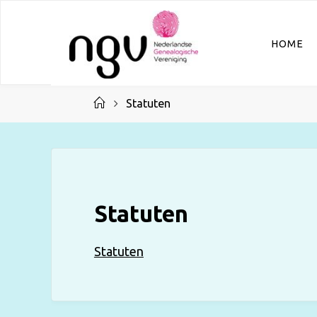
Ga
naar
HOME
de
inhoud
Home
Statuten
Statuten
Statuten