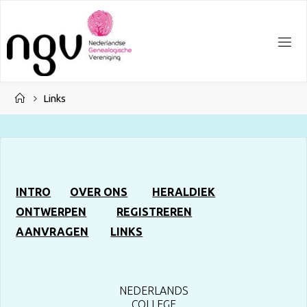
Ga
naar
de
inhoud
Home
Links
INTRO
OVER ONS
HERALDIEK
ONTWERPEN
REGISTREREN
AANVRAGEN
LINKS
NEDERLANDS
COLLEGE