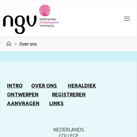
Ga
naar
de
inhoud
Home
Over ons
INTRO
OVER ONS
HERALDIEK
ONTWERPEN
REGISTREREN
AANVRAGEN
LINKS
NEDERLANDS
COLLEGE