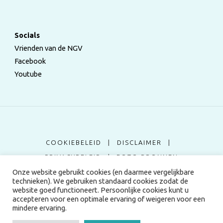
Socials
Vrienden van de NGV
Facebook
Youtube
COOKIEBELEID
|
DISCLAIMER
|
PRIVACYBELEID
|
FOTO BRONNEN
Onze website gebruikt cookies (en daarmee vergelijkbare
technieken). We gebruiken standaard cookies zodat de
©2024 Nederlandse Genealogische Vereniging
website goed functioneert. Persoonlijke cookies kunt u
accepteren voor een optimale ervaring of weigeren voor een
mindere ervaring.
Aangedreven door
Fluida
&
WordPress.