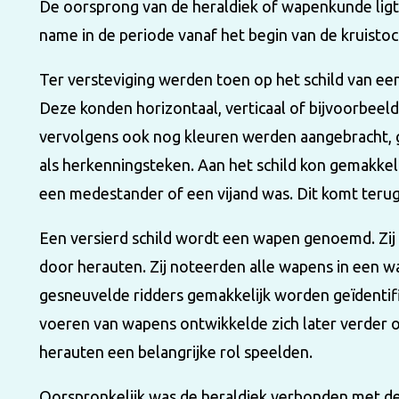
De oorsprong van de heraldiek of wapenkunde lig
name in de periode vanaf het begin van de kruistoc
Ter versteviging werden toen op het schild van ee
Deze konden horizontaal, verticaal of bijvoorbeeld 
vervolgens ook nog kleuren werden aangebracht, g
als herkenningsteken. Aan het schild kon gemakkel
een medestander of een vijand was. Dit komt terug
Een versierd schild wordt een wapen genoemd. Zi
door herauten. Zij noteerden alle wapens in een
gesneuvelde ridders gemakkelijk worden geïdentifi
voeren van wapens ontwikkelde zich later verder 
herauten een belangrijke rol speelden.
Oorspronkelijk was de heraldiek verbonden met de 