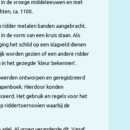
t in de vroege middeleeuwen en met
hten, ca. 1100.
n ridder metalen banden aangebracht.
in de vorm van een kruis staan. Als
ing het schild op een slagveld dienen
ijk worden gezien of een andere ridder
 in het gezegde ‘kleur bekennen’.
j werden ontworpen en geregistreerd
 wapenboek. Hierdoor konden
ceerd. Het gebruik en regels voor het
op riddertoernooien waarbij de
adel. Al vroeg veranderde dit. Vanaf