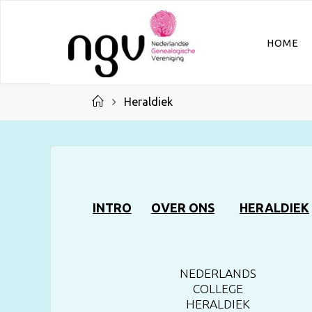
Ga
naar
HOME
de
inhoud
Home
Heraldiek
INTRO
OVER ONS
HERALDIEK
NEDERLANDS
COLLEGE
HERALDIEK