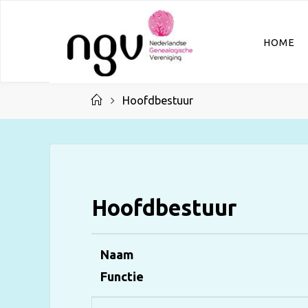
Ga
naar
HOME
de
inhoud
Home
Hoofdbestuur
Hoofdbestuur
Naam
Functie