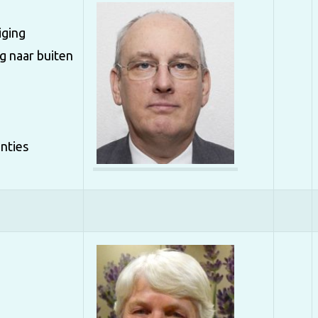
iging
g naar buiten
enties