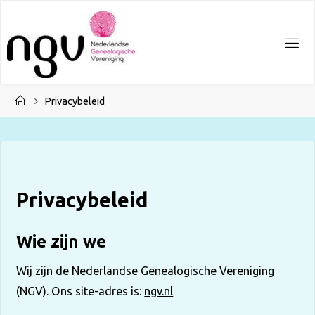
Ga
naar
de
inhoud
Home
Privacybeleid
Privacybeleid
Wie zijn we
Wij zijn de Nederlandse Genealogische Vereniging
(NGV). Ons site-adres is:
ngv.nl