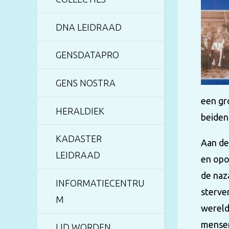
DNA LEIDRAAD
GENSDATAPRO
GENS NOSTRA
een gr
HERALDIEK
beiden 
KADASTER
Aan de
LEIDRAAD
en opo
de naza
INFORMATIECENTRU
sterven
M
wereld
mensen
LID WORDEN