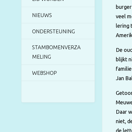
burger
NIEUWS
veel m
lering 
ONDERSTEUNING
Amerik
STAMBOMENVERZA
De oud
MELING
blijkt
famili
WEBSHOP
Jan Ba
Getoon
Meuwen
Daar w
niet, d
de let