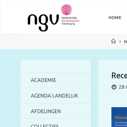
Ga
naar
HOME
de
inhoud
Hom
n
Rece
ACADEMIE
28 
AGENDA LANDELIJK
AFDELINGEN
COLLECTIES