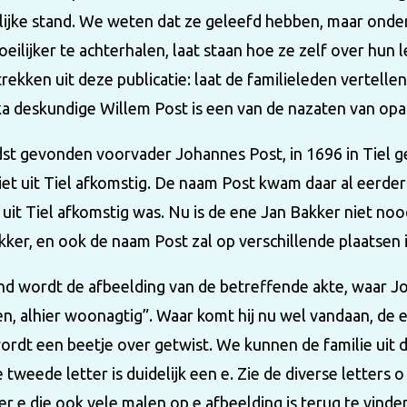
lijke stand. We weten dat ze geleefd hebben, maar onder
oeilijker te achterhalen, laat staan hoe ze zelf over h
trekken uit deze publicatie: laat de familieleden vertelle
a deskundige Willem Post is een van de nazaten van opa
st gevonden voorvader Johannes Post, in 1696 in Tiel ge
 niet uit Tiel afkomstig. De naam Post kwam daar al eerder
e uit Tiel afkomstig was. Nu is de ene Jan Bakker niet no
kker, en ook de naam Post zal op verschillende plaatsen i
d wordt de afbeelding van de betreffende akte, waar Jo
, alhier woonagtig”. Waar komt hij nu wel vandaan, de
ordt een beetje over getwist. We kunnen de familie uit 
e tweede letter is duidelijk een e. Zie de diverse letters
ter e die ook vele malen op e afbeelding is terug te vi