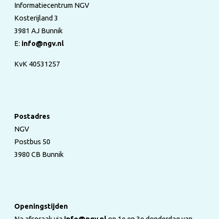
Informatiecentrum NGV
Kosterijland 3
3981 AJ Bunnik
E:
info@ngv.nl
KvK 40531257
Postadres
NGV
Postbus 50
3980 CB Bunnik
Openingstijden
Na afspraak via
info@ngv.nl
op 1e en 3e donderdag van