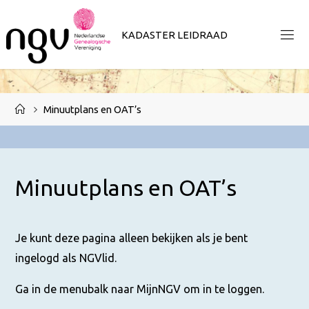
Ga
naar
K
A
D
A
S
T
E
R
L
E
I
D
R
A
A
D
de
inhoud
Home
Minuutplans en OAT’s
Minuutplans en OAT’s
Je kunt deze pagina alleen bekijken als je bent
ingelogd als NGVlid.
Ga in de menubalk naar MijnNGV om in te loggen.