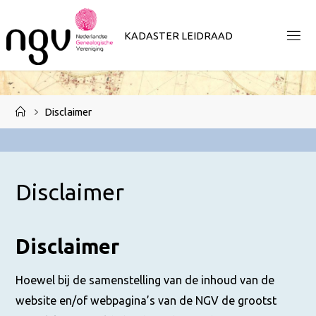
Ga
naar
K
A
D
A
S
T
E
R
L
E
I
D
R
A
A
D
de
inhoud
Home
Disclaimer
Disclaimer
Disclaimer
Hoewel bij de samenstelling van de inhoud van de
website en/of webpagina’s van de NGV de grootst