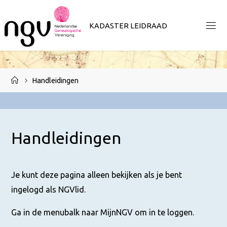
Ga
naar
K
A
D
A
S
T
E
R
L
E
I
D
R
A
A
D
de
inhoud
Home
Handleidingen
Handleidingen
Je kunt deze pagina alleen bekijken als je bent
ingelogd als NGVlid.
Ga in de menubalk naar MijnNGV om in te loggen.