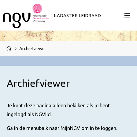
Ga
naar
K
A
D
A
S
T
E
R
L
E
I
D
R
A
A
D
de
inhoud
Home
Archiefviewer
Archiefviewer
Je kunt deze pagina alleen bekijken als je bent
ingelogd als NGVlid.
Ga in de menubalk naar MijnNGV om in te loggen.