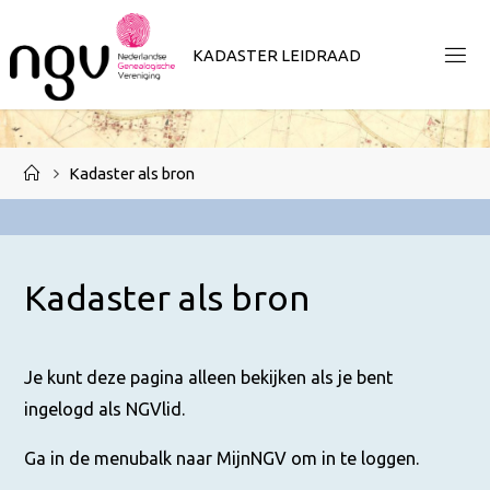
Ga
naar
K
A
D
A
S
T
E
R
L
E
I
D
R
A
A
D
de
inhoud
Home
Kadaster als bron
Kadaster als bron
Je kunt deze pagina alleen bekijken als je bent
ingelogd als NGVlid.
Ga in de menubalk naar MijnNGV om in te loggen.