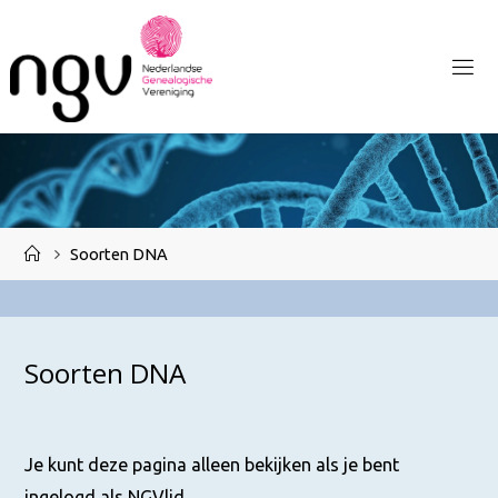
Ga
naar
de
inhoud
Home
Soorten DNA
Soorten DNA
Je kunt deze pagina alleen bekijken als je bent
ingelogd als NGVlid.