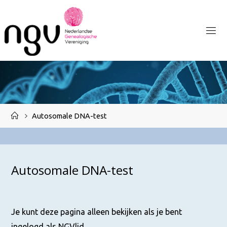
Ga
naar
de
inhoud
Home
Autosomale DNA-test
Autosomale DNA-test
Je kunt deze pagina alleen bekijken als je bent
ingelogd als NGVlid.