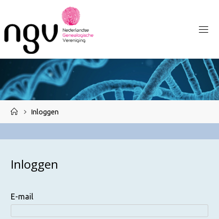
Ga
naar
de
inhoud
Home
Inloggen
Inloggen
E-mail