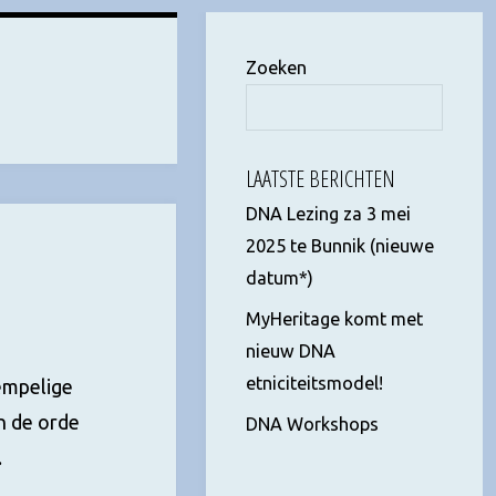
Zoeken
Z
LAATSTE BERICHTEN
DNA Lezing za 3 mei
2025 te Bunnik (nieuwe
datum*)
MyHeritage komt met
nieuw DNA
etniciteitsmodel!
empelige
n de orde
DNA Workshops
…