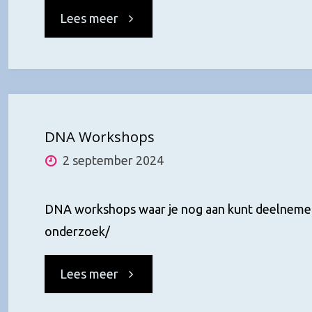
"DNA
Lees meer
Lezing
za
3
DNA Workshops
2 september 2024
mei
2025
DNA workshops waar je nog aan kunt deelnemen
onderzoek/
te
"DNA
Lees meer
Bunnik
Workshops"