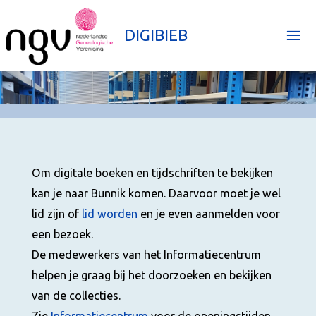
Ga
naar
D
I
G
I
B
I
E
B
de
inhoud
Om digitale boeken en tijdschriften te bekijken
kan je naar Bunnik komen. Daarvoor moet je wel
lid zijn of
lid worden
en je even aanmelden voor
een bezoek.
De medewerkers van het Informatiecentrum
helpen je graag bij het doorzoeken en bekijken
van de collecties.