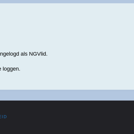
 ingelogd als NGVlid.
 loggen.
EID