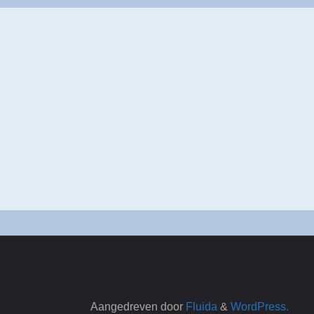
Aangedreven door
Fluida
&
WordPress.